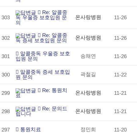
Re: 알콜중
온사랑병원
303
독 우울증 보호입원 문
11-26
의
Re: 알콜중
온사랑병원
302
11-26
독 증세 보호입원 문의
알콜중독 우울증 보호
송채연
301
11-26
입원 문의
알콜중독 증세 보호입
곽철길
300
11-22
원 문의
Re: 통원치
온사랑병원
299
11-21
료
Re: 문의드
온사랑병원
298
11-21
립니다
통원치료
정민희
297
11-20