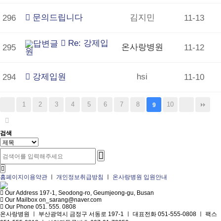
문의드립니다
김지민
296
11-13
Re: 강제입
온사랑병원
295
11-12
원
강제입원
hsi
294
11-10
1
2
3
4
5
6
7
8
10
9
검색
홈페이지이용약관
ㅣ
개인정보취급방침
ㅣ
온사랑병원 입원안내
Our Address
197-1, Seodong-ro, Geumjeong-gu, Busan
Our Mailbox
on_sarang@naver.com
Our Phone
051. 555. 0808
온사랑병원 ㅣ 부산광역시 금정구 서동로 197-1 ㅣ 대표전화 051-555-0808 ㅣ 팩스