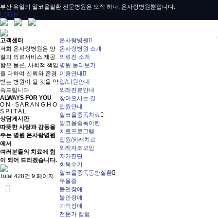
부산 유일의 알코올질환 전문병원은 오직 하나, 온사랑병원뿐입니다.
LOGIN
고객센터
온사랑병원
저희 온사랑병원은 양
온사랑병원 소개
질의 의료서비스 제공
의료진 소개
함은 물론, 사회적 책임
병원 둘러보기
을 다하여 신뢰와 존경
이용안내
받는 병원이 될 것을 약
입/퇴원안내
속드립니다.
외래진료안내
ALWAYS FOR YOU
찾아오시는 길
O N - S A R A N G H O
입원안내
S P I T A L
알코올중독치료
상담게시판
알코올중독이란
따뜻한 사랑과 감동을
치료프로그램
주는 병원 온사랑병원
입원/외래치료
에서
외래자조모임
여러분들의 치료에 힘
자가진단
이 되어 드리겠습니다.
회복수기
알코올중독동반질환
Total 428건
9 페이지
우울증
불면장애
불안장애
기억장애
전문가 칼럼