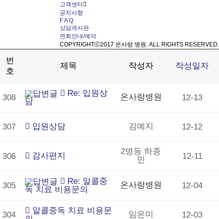
고객센터
공지사항
F A Q
상담게시판
면회안내/예약
COPYRIGHTⓒ2017 온사랑 병원. ALL RIGHTS RESERVED.
번
제목
작성자
작성일자
호
Re: 입원상
온사랑병원
308
12-13
담
입원상담
김예지
307
12-12
2병동 하종
감사편지
306
12-11
민
Re: 알콜중
온사랑병원
305
12-04
독 치료 비용문의
알콜중독 치료 비용문
임은미
304
12-03
의